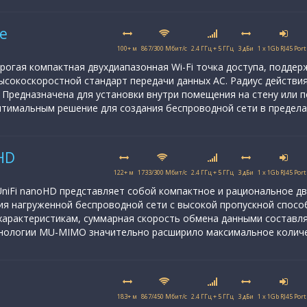
te
100+ м
867/300 Мбит/с
2.4 ГГц + 5 ГГц
3 дБи
1 x 1Gb RJ45 Port
дорогая компактная двухдиапазонная Wi-Fi точка доступа, подд
ысокоскоростной стандарт передачи данных AC. Радиус действия 
. Предназначена для установки внутри помещения на стену или п
тимальным решение для создания беспроводной сети в предел
oHD
122+ м
1733/300 Мбит/с
2.4 ГГц + 5 ГГц
3 дБи
1 x 1Gb RJ45 Port
 UniFi nanoHD представляет собой компактное и рациональное д
ия нагруженной беспроводной сети с высокой пропускной спосо
характеристикам, суммарная скорость обмена данными составляе
хнологии MU-MIMO значительно расширило максимальное количе
183+ м
867/450 Мбит/с
2.4 ГГц + 5 ГГц
3 дБи
1 x 1Gb RJ45 Port