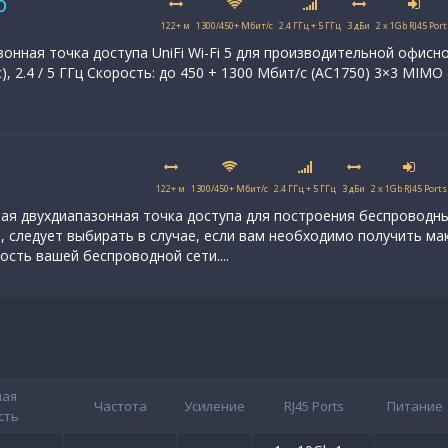
o
122+ м
1300/450+ Мбит/с
2.4 ГГц + 5 ГГц
3 дБи
2 x 1Gb RJ45 Port
онная точка доступа UniFi Wi-Fi 5 для производительной офисн
ac), 2.4 / 5 ГГц Скорость: до 450 + 1300 Мбит/с (AC1750) 3×3 MIMO (
122+ м
1300/450+ Мбит/с
2.4 ГГц + 5 ГГц
3 дБи
2 x 1Gb RJ45 Ports
ьная двухдиапазонная точка доступа для построения беспроводн
 следует выбирать в случае, если вам необходимо получить м
сть вашей беспроводной сети....
ная
Частота
Усиление
RJ45 Ports
Питание
сть