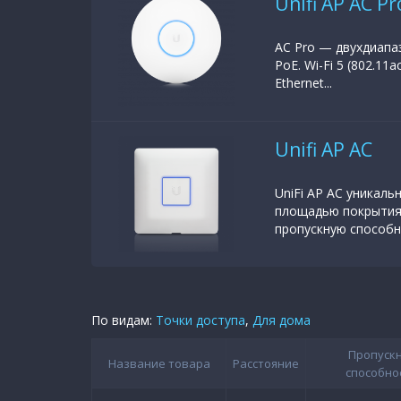
Unifi AP AC Pr
AC Pro — двухдиапаз
PoE. Wi-Fi 5 (802.11
Ethernet...
Unifi AP AC
UniFi AP AC уникал
площадью покрытия,
пропускную способно
По видам:
Точки доступа
,
Для дома
Пропуск
Название товара
Расстояние
способно