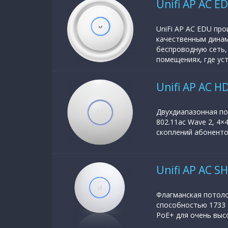
Unifi AP AC E
UniFi AP AC EDU пр
качественным динам
беспроводную сеть,
помещениях, где уст
Unifi AP AC H
Двухдиапазонная по
802.11ac Wave 2, 4
скоплений абоненто
Unifi AP AC S
Флагманская потоло
способностью 1733 
PoE+ для очень выс