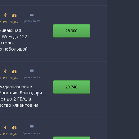
Сравнить все
s
PoE
20 дБм
ерживающая
28 900
.
Wi-Fi до 122
отолок.
ах небольшой
Сравнить все
s
PoE
20 дБм
вухдиапазонное
23 740
.
бностью. Благодаря
т до 2 ГБ/с, а
ство клиентов на
Сравнить все
s
PoE
20 дБм