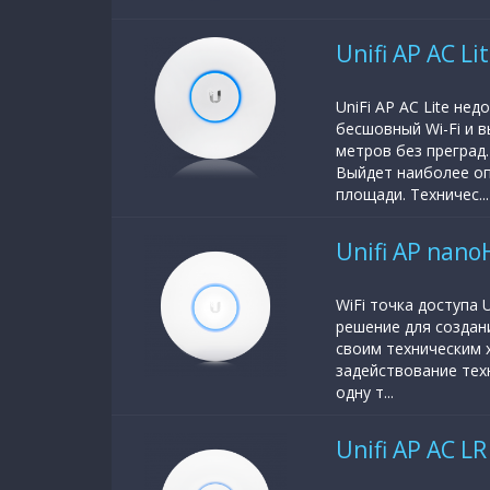
Unifi AP AC Li
UniFi AP AC Lite не
бесшовный Wi-Fi и в
метров без преград
Выйдет наиболее оп
площади. Техничес...
Unifi AP nan
WiFi точка доступа
решение для создан
своим техническим 
задействование те
одну т...
Unifi AP AC LR