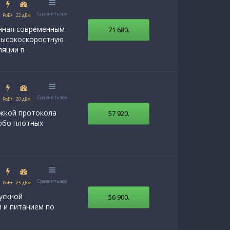
Сравнить все
PoE+
22 дБм
енная современным
71 680
.
высокоскоростную
ляции в
Сравнить все
PoE+
20 дБм
ржкой протокола
57 920
.
собо плотных
Сравнить все
PoE+
25 дБм
ускной
56 900
.
 и питанием по