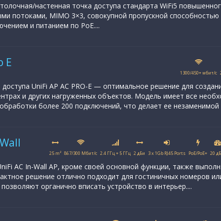
толочная/настенная точка доступа стандарта WiFi5 повышенног
ыми потоками, MIMO 3×3, совокупной пропускной способностью 1
чением и питанием по PoE....
o E
1300/450+ мбит/с
 доступа UniFi AP AC PRO-E — оптимальное решение для создания
ентрах и других нагруженных объектов. Модель имеет все необ
обработки более 200 подключений, что делает ее незаменимой в
-Wall
25 m²
867/300 Мбит/с
2.4 ГГц + 5 ГГц
2 дБи
3 x 1Gb RJ45 Ports
PoE/PoE+
20 д
UniFi AC In-Wall AP, кроме своей основной функции, также выпол
пактное решение отлично подходит для гостиничных номеров или
позволяют органично вписать устройство в интерьер....