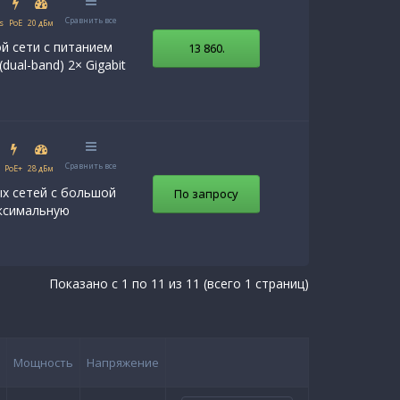
Сравнить все
s
PoE
20 дБм
ой сети с питанием
13 860
.
dual-band) 2× Gigabit
Сравнить все
PoE+
28 дБм
ых сетей с большой
По запросу
аксимальную
Показано с 1 по 11 из 11 (всего 1 страниц)
Мощность
Напряжение