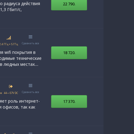
о радиуса действия
22 790
.
,3 Гбит/с,
Сравнить все
2.4 ГГц + 5 ГГц
 wifi покрытия в
18 720
.
ходимые технические
 людных местах....
Сравнить все
Бм
44—57V DC
няет роль интернет-
17 370
.
 офисов, так как