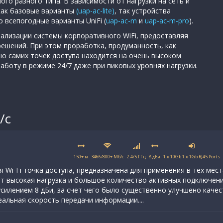
ого разного типа. В зависимости от нагрузки на сеть и
как базовые варианты
(uap-ac-lite)
, так устройства
 всепогодные варианты UniFi (
uap-ac-m
и
uap-ac-m-pro
).
еализации системы корпоративного WiFi, предоставляя
ешений. При этом проработка, продуманность, как
но самих точек доступа находится на очень высоком
боту в режиме 24/7 даже при пиковых уровнях нагрузки.
/с
150+ м
3466/800+ Мб/с
2.4/5 ГГц
8 дБи
1 x 10Gb 1 x 1Gb RJ45 Ports
я Wi-Fi точка доступа, предназначена для применения в тех мест
ет высокая нагрузка и большое количество активных подключен
силением 8 дБи, за счет чего было существенно улучшено качес
альная скорость передачи информации....