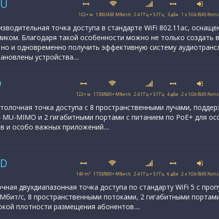
DU
122+ м
1300/450 Мбит/с
2.4 ГГц + 5 ГГц
3 дБи
1 x 1Gb RJ45 Ports
оизводительная точка доступа в стандарте WiFi 802.11ac, оснащ
иком. Благодаря такой особенности можно не только создать 
 но и одновременно получить эффективную систему аудиотранс
ановлены устройства....
D
122+ м
1733/800+ Мбит/с
2.4 ГГц + 5 ГГц
4 дБи
2 x 1Gb RJ45 Ports
толочная точка доступа с 8 пространственными лучами, подде
×4 MU-MIMO и 2 гигабитными портами с питанием по PoE+ для о
в и особо важных приложений....
HD
140 m²
1733/800+ Мбит/с
2.4 ГГц + 5 ГГц
6 дБи
2 x 1Gb RJ45 Ports
чная двухдиапазонная точка доступа по стандарту WiFi 5 с проп
Мбит/с, 8 пространственными потоками, 2 гигабитными портами
окой плотности размещения абонентов....