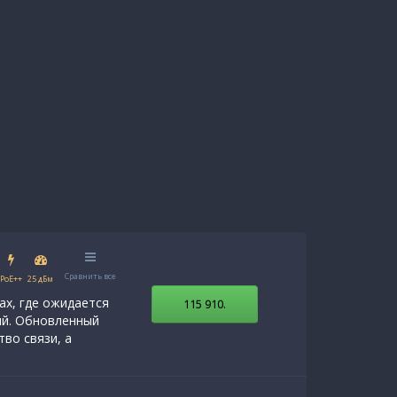
Сравнить все
PoE++
25 дБм
ах, где ожидается
115 910
.
ий. Обновленный
тво связи, а