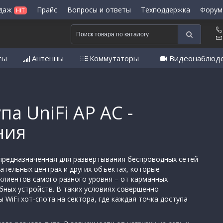
одаж
Прайс
Вопросы и ответы
Техподдержка
Форум
HIT
ты
Антенны
Коммутаторы
Видеонаблюд
па UniFi AP AC -
ния
, предназначенная для развертывания беспроводных сетей
кательных центрах и других объектах, которые
лиентов самого разного уровня – от карманных
бных устройств. В таких условиях совершенно
WiFi хот-спота на сектора, где каждая точка доступа