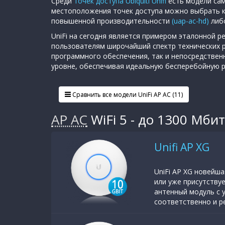
Среди
точек доступа Ubiquiti Unifi
есть модели сам
местоположения точек доступа можно выбрать 
повышенной производительности
(uap-ac-hd)
либо
UniFi на сегодня является примером эталонной р
пользователям широчайший спектр технических р
программного обеспечения, так и непосредствен
уровне, обеспечивая идеальную бесперебойную ра
Сравнить все модели UniFi AP AC (11)
АР АС
WiFi 5 - до 1300 Мбит
Unifi AP XG
UniFi AP XG новейша
или уже присутству
антенный модуль с у
соответственно и ре