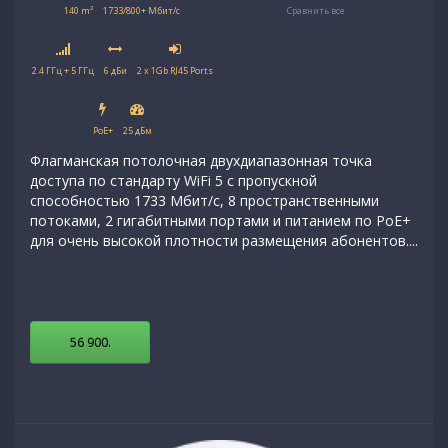
140 m²
1733/800+ Мбит/с
Сравнить все
2.4 ГГц + 5 ГГц
6 дБи
2 x 1Gb RJ45 Ports
PoE+
25 дБм
Флагманская потолочная двухдиапазонная точка
доступа по стандарту WiFi 5 с пропускной
способностью 1733 Мбит/с, 8 пространственными
потоками, 2 гигабитными портами и питанием по PoE+
для очень высокой плотности размещения абонентов....
56 900
.