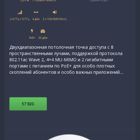
122+ м
1733/800+ Мбит/с
Сравнить все
2.4 ГГц + 5 ГГц
4 дБи
2 x 1Gb RJ45 Ports
PoE+
20 дБм
Двухдиапазонная потолочная точка доступа с 8
пространственными лучами, поддержкой протокола
802.11ac Wave 2, 4×4 MU-MIMO и 2 гигабитными
портами с питанием по PoE+ для особо плотных
скоплений абонентов и особо важных приложений....
57 920
.