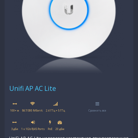
Unifi AP AC Lite
100+ м
867/300 Мбит/с
2.4 ГГц + 5 ГГц
Сравнить все
3 дБи
1 x 1Gb RJ45 Ports
PoE
20 дБм