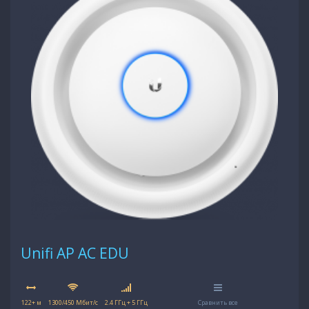
Unifi AP AC EDU
122+ м
1300/450 Мбит/с
2.4 ГГц + 5 ГГц
Сравнить все