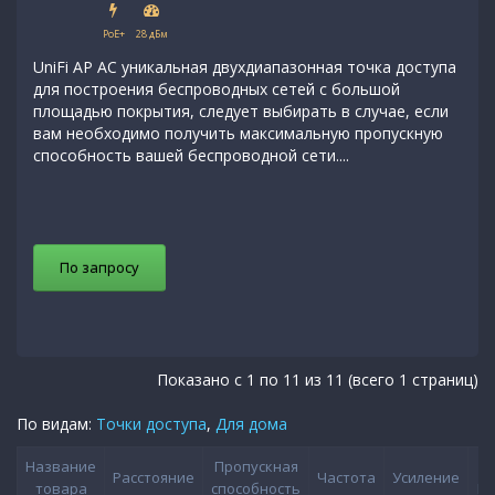
PoE+
28 дБм
UniFi AP AC уникальная двухдиапазонная точка доступа
для построения беспроводных сетей с большой
площадью покрытия, следует выбирать в случае, если
вам необходимо получить максимальную пропускную
способность вашей беспроводной сети....
По запросу
Показано с 1 по 11 из 11 (всего 1 страниц)
По видам:
Точки доступа
,
Для дома
Название
Пропускная
RJ
Расстояние
Частота
Усиление
товара
способность
Po