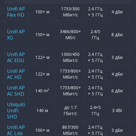
Unifi AP
1733/300
2.4 ГГц
1
100+ м
4 дБи
Flex HD
Мбит/с
+ 5 ГГц
1
1
Unifi AP
3466/800+
2.4/5
10
150+ м
8 дБи
XG
Мб/с
ГГц
1
1
Unifi AP
1300/450
2.4 ГГц
1
122+ м
3 дБи
AC EDU
Мбит/с
+ 5 ГГц
1
Unifi AP
1733/800+
2.4 ГГц
2
122+ м
4 дБи
AC HD
Мбит/с
+ 5 ГГц
1
Unifi AP
1733/800+
2.4 ГГц
2
140 m²
6 дБи
AC SHD
Мбит/с
+ 5 ГГц
1
Ubiquiti
до 1.7
2.4+5
1
UniFi
140 м
3 dBi
Гбит/с
ГГц
1
SHD
Unifi AP
867/300
2.4 ГГц
1
100+ м
3 дБи
AC Lite
Мбит/с
+ 5 ГГц
1