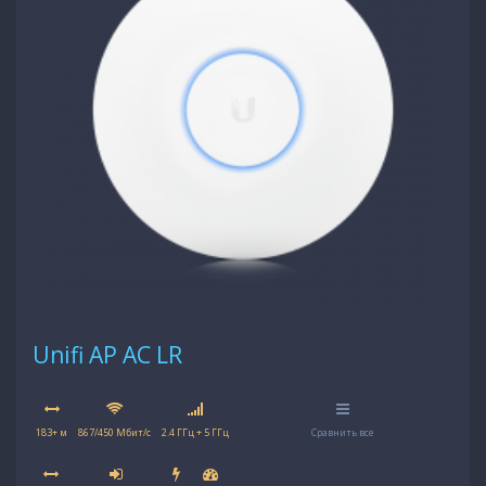
Unifi AP AC LR
183+ м
867/450 Мбит/с
2.4 ГГц + 5 ГГц
Сравнить все