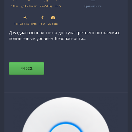
140 м
до 1.7 Гбит/с
2.4+5 ГГц
3 dBi
Сравнить все
1 x 1Gb RJ45 Ports
PoE+
22 dBm
Двухдиапазонная точка доступа третьего поколения с
повышенным уровнем безопасности....
44 520
.