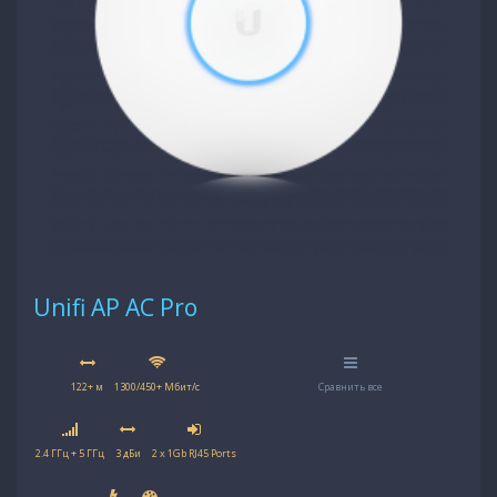
Unifi AP AC Pro
122+ м
1300/450+ Мбит/с
Сравнить все
2.4 ГГц + 5 ГГц
3 дБи
2 x 1Gb RJ45 Ports