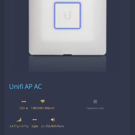
Unifi AP AC
122+ м
1300/450+ Мбит/с
Сравнить все
2.4 ГГц + 5 ГГц
3 дБи
2 x 1Gb RJ45 Ports