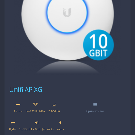
Unifi AP XG
150+ м
3466/800+ Мб/с
2.4/5 ГГц
Сравнить все
8 дБи
1 x 10Gb 1 x 1Gb RJ45 Ports
PoE++