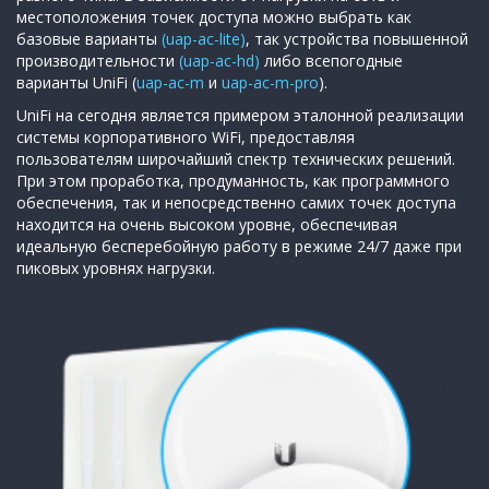
местоположения точек доступа можно выбрать как
базовые варианты
(uap-ac-lite)
, так устройства повышенной
производительности
(uap-ac-hd)
либо всепогодные
варианты UniFi (
uap-ac-m
и
uap-ac-m-pro
).
UniFi на сегодня является примером эталонной реализации
системы корпоративного WiFi, предоставляя
пользователям широчайший спектр технических решений.
При этом проработка, продуманность, как программного
обеспечения, так и непосредственно самих точек доступа
находится на очень высоком уровне, обеспечивая
идеальную бесперебойную работу в режиме 24/7 даже при
пиковых уровнях нагрузки.