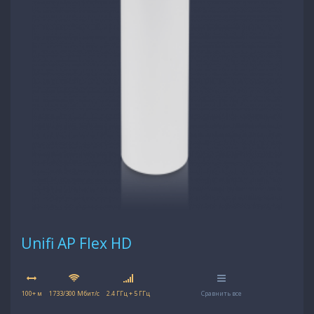
Unifi AP Flex HD
100+ м
1733/300 Мбит/с
2.4 ГГц + 5 ГГц
Сравнить все