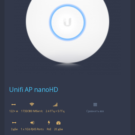
Unifi AP nanoHD
122+ м
1733/300 Мбит/с
2.4 ГГц + 5 ГГц
Сравнить все
3 дБи
1 x 1Gb RJ45 Ports
PoE
20 дБм