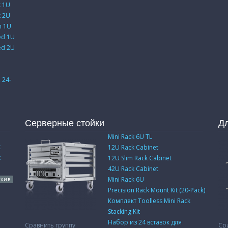
k 1U
k 2U
h 1U
ed 1U
ed 2U
 24-
Серверные стойки
Д
Mini Rack 6U TL
t
12U Rack Cabinet
t
12U Slim Rack Cabinet
42U Rack Cabinet
Mini Rack 6U
рхив
Precision Rack Mount Kit (20-Pack)
Комплект Toolless Mini Rack
Stacking Kit
Набор из 24 вставок для
Сравнить группу
Ср