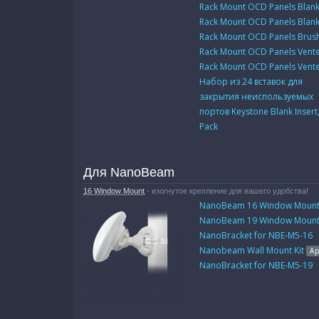
Rack Mount OCD Panels Blan
Rack Mount OCD Panels Blan
Rack Mount OCD Panels Brus
Rack Mount OCD Panels Vent
Rack Mount OCD Panels Vent
Набор из 24 вставок для
закрытия неиспользуемых
портов Keystone Blank Insert,
Pack
Для NanoBeam
16 Window Mount
- изогнутое крепление для вашего удобства!
NanoBeam 16 Window Moun
NanoBeam 19 Window Moun
NanoBracket for NBE-M5-16
Nanobeam Wall Mount Kit
А
NanoBracket for NBE-M5-19