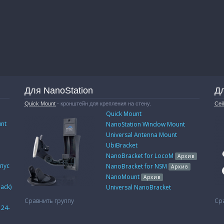
Для NanoStation
Дл
Quick Mount
- кронштейн для крепления на стену.
Cei
Quick Mount
unt
NanoStation Window Mount
Universal Antenna Mount
UbiBracket
NanoBracket for LocoM
Архив
пус
NanoBracket for NSM
Архив
NanoMount
Архив
Pack)
Universal NanoBracket
Сравнить группу
Ср
 24-