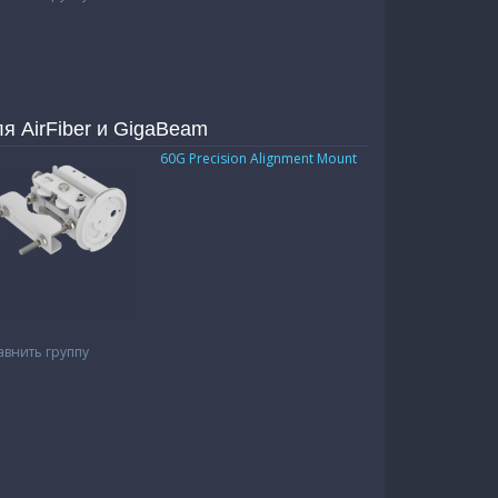
я AirFiber и GigaBeam
60G Precision Alignment Mount
авнить группу