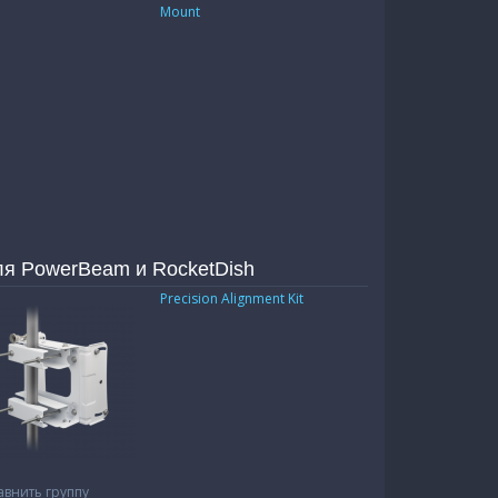
Mount
ля PowerBeam и RocketDish
Precision Alignment Kit
авнить группу