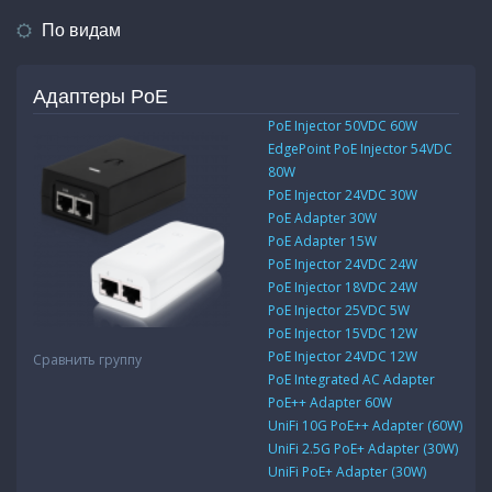
По видам
Адаптеры PoE
PoE Injector 50VDC 60W
EdgePoint PoE Injector 54VDC
80W
PoE Injector 24VDC 30W
PoE Adapter 30W
PoE Adapter 15W
PoE Injector 24VDC 24W
PoE Injector 18VDC 24W
PoE Injector 25VDC 5W
PoE Injector 15VDC 12W
PoE Injector 24VDC 12W
Сравнить группу
PoE Integrated AC Adapter
PoE++ Adapter 60W
UniFi 10G PoE++ Adapter (60W)
UniFi 2.5G PoE+ Adapter (30W)
UniFi PoE+ Adapter (30W)