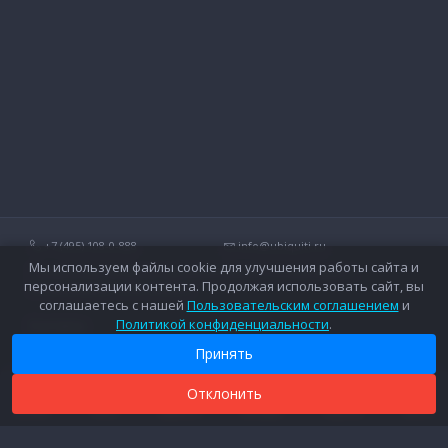
+7 (495) 108-0-888
info@ubiquiti.ru
Мы используем файлы cookie для улучшения работы сайта и
Технические вопросы и дополнительные консультации о
персонализации контента. Продолжая использовать сайт, вы
беспроводных сетях Ubiquiti.
соглашаетесь с нашей
Пользовательским соглашением
и
Политикой конфиденциальности
.
Контакты
Оплата
Вопросы и ответы
Доставка
Принять
Форум
Гарантийное обслуживание
Каталог
Дополнительные услуги
Отклонить
0
0
0
Новости
Каталог
Поиск
Сравнить
Закладки
Корзина
Войти
Прайс