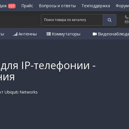
одаж
Прайс
Вопросы и ответы
Техподдержка
Форум
HIT
ты
Антенны
Коммутаторы
Видеонаблюд
 для IP-телефонии -
ния
т Ubiquiti Networks