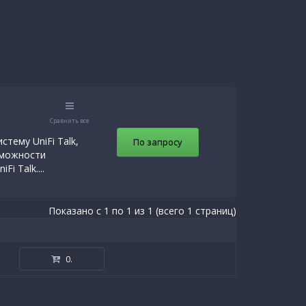
Сравнить все
стему UniFi Talk,
По запросу
зможности
 Talk....
Показано с 1 по 1 из 1 (всего 1 страниц)
0
.