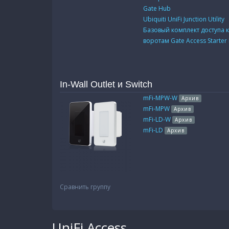
Gate Hub
Ubiquiti UniFi Junction Utility
Базовый комплект доступа 
воротам Gate Access Starter 
In-Wall Outlet и Switch
mFi-MPW-W
Архив
mFi-MPW
Архив
mFi-LD-W
Архив
mFi-LD
Архив
Сравнить группу
UniFi Access