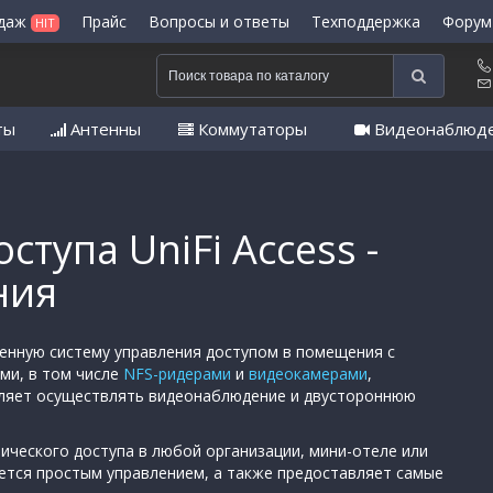
одаж
Прайс
Вопросы и ответы
Техподдержка
Форум
HIT
ты
Антенны
Коммутаторы
Видеонаблюд
ступа UniFi Access -
ния
енную систему управления доступом в помещения с
ми, в том числе
NFS-ридерами
и
видеокамерами
,
оляет осуществлять видеонаблюдение и двустороннюю
ического доступа в любой организации, мини-отеле или
ется простым управлением, а также предоставляет самые