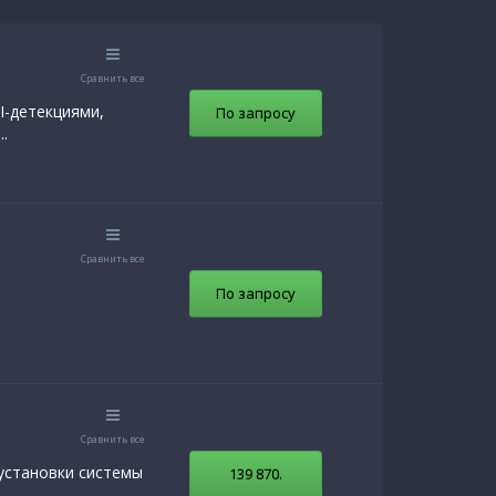
Сравнить все
I-детекциями,
По запросу
.
Сравнить все
По запросу
Сравнить все
 установки системы
139 870
.