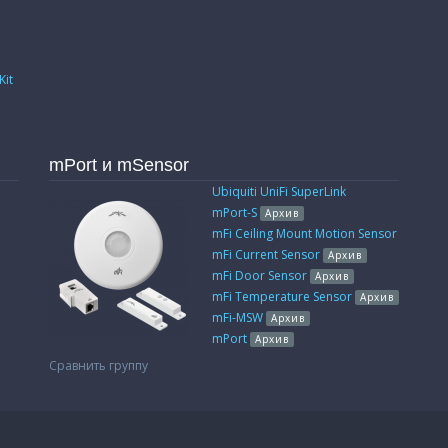
к
Kit
mPort и mSensor
Ubiquiti UniFi SuperLink
mPort-S
Архив
mFi Ceiling Mount Motion Sensor
mFi Current Sensor
Архив
mFi Door Sensor
Архив
mFi Temperature Sensor
Архив
mFi-MSW
Архив
mPort
Архив
Сравнить группу