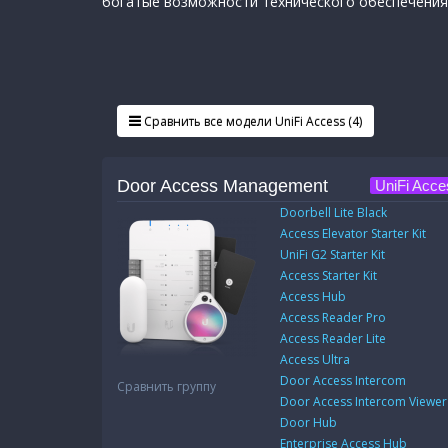
богатые возможности технического обеспечения
Сравнить все модели UniFi Access (4)
Door Access Management
UniFi Acce
Doorbell Lite Black
Access Elevator Starter Kit
UniFi G2 Starter Kit
Access Starter Kit
Access Hub
Access Reader Pro
Access Reader Lite
Access Ultra
Door Access Intercom
Сравнить группу
Door Access Intercom Viewer
Door Hub
Enterprise Access Hub