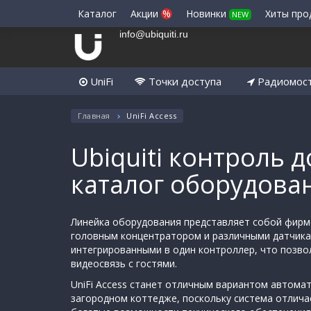
Каталог
Акции
%
Новинки
Хиты пр
NEW
info@ubiquiti.ru
UniFi
Точки доступа
Радиомос
Главная
UniFi Access
Ubiquiti контроль до
каталог оборудова
Линейка оборудования представляет собой фирм
головным концентратором и различными датчика
интегрированными в один контроллер, что позв
видеосвязь с гостями.
UniFi Access станет отличным вариантом автомат
загородном коттедже, поскольку система отлича