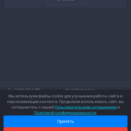
+7 (495) 108-0-888
info@ubiquiti.ru
Мы используем файлы cookie для улучшения работы сайта и
Технические вопросы и дополнительные консультации о
персонализации контента. Продолжая использовать сайт, вы
беспроводных сетях Ubiquiti.
соглашаетесь с нашей
Пользовательским соглашением
и
Политикой конфиденциальности
.
Контакты
Оплата
Вопросы и ответы
Доставка
Принять
Форум
Гарантийное обслуживание
Каталог
Дополнительные услуги