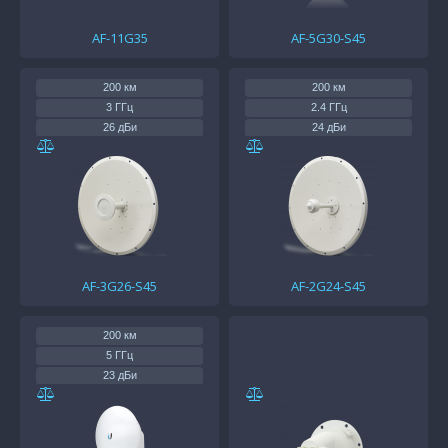
AF-11G35
AF-5G30-S45
200 км
200 км
3 ГГц
2.4 ГГц
26 дБи
24 дБи
AF-3G26-S45
AF-2G24-S45
200 км
5 ГГц
23 дБи