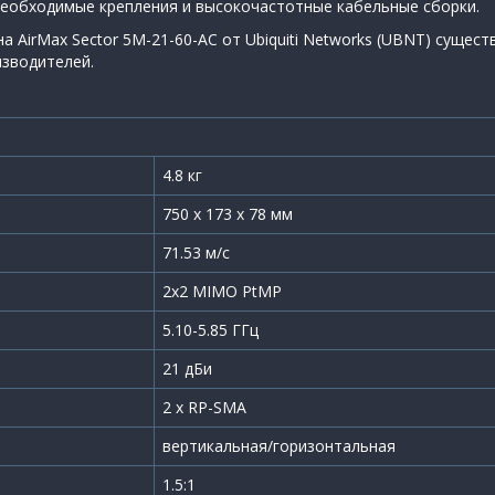
 необходимые крепления и высокочастотные кабельные сборки.
 AirMax Sector 5M-21-60-AC от Ubiquiti Networks (UBNT) сущест
изводителей.
4.8 кг
750 x 173 x 78 мм
71.53 м/с
2х2 MIMO PtMP
5.10-5.85 ГГц
21 дБи
2 x RP-SMA
вертикальная/горизонтальная
1.5:1