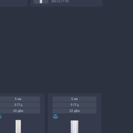
AM-5G17-90
5 км
5 км
3 ГГц
5 ГГц
18 дБи
22 дБи