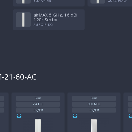
AM-5G20-90
AM-5G19-120
airMAX 5 GHz, 16 dBi
120° Sector
AM-5G16-120
M-21-60-AC
5 км
3 км
2.4 ГГц
900 МГц
16 дБи
13 дБи