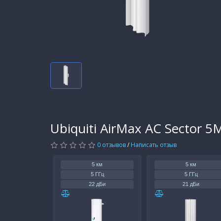
Ubiquiti AirMax AC Sector 5
0 отзывов
/
Написать отзыв
5 км
5 км
5 ГГц
5 ГГц
22 дБи
21 дБи