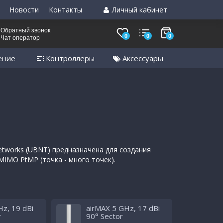
Новости
Контакты
Личный кабинет
Обратный звонок
0
0
0
Чат оператор
ение
Контроллеры
Аксессуары
Networks (UBNT) предназначена для cоздания
MIMO PtMP (точка - много точек).
Hz, 19 dBi
airMAX 5 GHz, 17 dBi
r
90° Sector