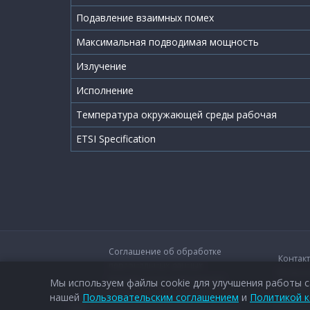
Подавление взаимных помех
Максимальная подводимая мощность
Излучение
Исполнение
Температура окружающей среды рабочая
ETSI Specification
Соглашение об обработке
Контак
персональных данных
Вопрос
Юридическая информация
Мы используем файлы cookie для улучшения работы с
Форум
нашей
Пользовательским соглашением
и
Политикой 
Технические вопросы и
Каталог
дополнительные консультации о