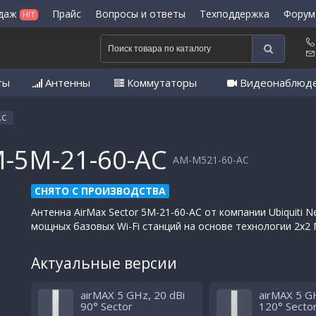
одаж
Прайс
Вопросы и ответы
Техподдержка
Форум
HIT
ты
Антенны
Коммутаторы
Видеонаблюд
AC
M-5M-21-60-AC
AM-M521-60-AC
СНЯТО С ПРОИЗВОДСТВА
Антенна AirMax Sector 5M-21-60-AC от компании Ubiquiti 
мощных базовых Wi-Fi станций на основе технологии 2х2 
Актуальные версии
airMAX 5 GHz, 20 dBi
airMAX 5 G
90° Sector
120° Secto