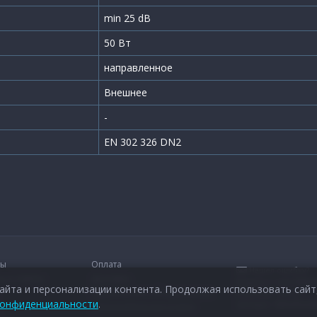
min 25 dB
50 Вт
направленное
Внешнее
-
EN 302 326 DN2
ты
Оплата
Нашел ошибку?
ы и ответы
Доставка
Выдели и жми:
Ctrl+
айта и персонализации контента. Продолжая использовать сайт,
Гарантийное обслуживание
Добавь сайт в
конфиденциальности
.
закладки:
Ctrl+D и E
Дополнительные услуги