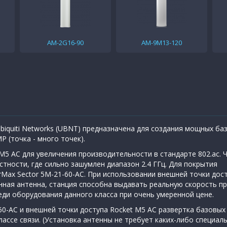
AM-2G16-90
AM-9M13-120
Ubiquiti Networks (UBNT) предназначена для cоздания мощных ба
P (точка - много точек).
M5 AC для увеличения производительности в стандарте 802.ac. 
стности, где сильно зашумлен диапазон 2.4 ГГц. Для покрытия
rMax Sector 5M-21-60-AC. При использовании внешней точки дос
анная антенна, станция способна выдавать реальную скорость п
реди оборудования данного класса при очень умеренной цене.
60-AC и внешней точки доступа Rocket M5 AC развертка базовых
ассе связи. (Установка антенны не требует каких-либо специал