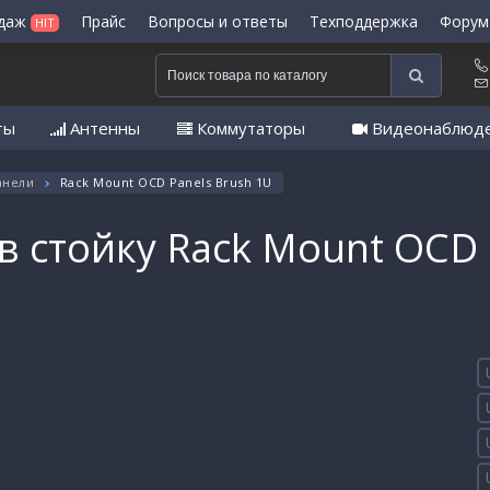
одаж
Прайс
Вопросы и ответы
Техподдержка
Форум
HIT
ты
Антенны
Коммутаторы
Видеонаблюд
анели
Rack Mount OCD Panels Brush 1U
 в стойку Rack Mount OCD 