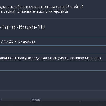
дывать кабель и скрывать его за сетевой стойкой
 в стойку пользовательского интерфейса
Panel-Brush-1U
17,4 х 2,5 х 1,7 дюйма)
лоднокатаная углеродистая сталь (SPCC), полипропилен (PP)
ты
Оплата
Нашел ошибку?
ы и ответы
Доставка
Выдели и жми:
Ctrl+