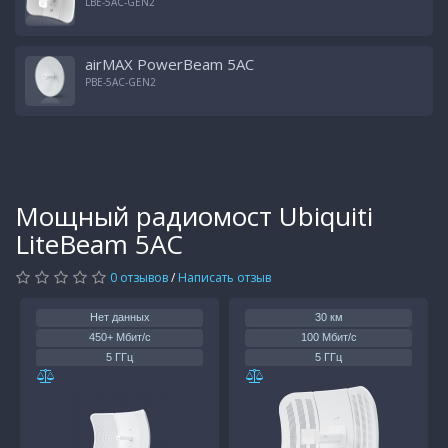
LBE-5AC-GEN2
airMAX PowerBeam 5AC
PBE-5AC-GEN2
Мощный радиомост Ubiquiti
LiteBeam 5AC
0 отзывов
/
Написать отзыв
Нет данных
30 км
450+ Мбит/с
100 Мбит/с
5 ГГц
5 ГГц
1 x 1Gb
1 x 100Mb
25 дБм
20 дБм