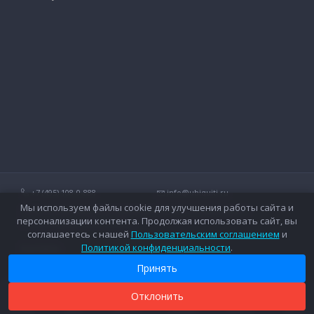
+7 (495) 108-0-888
info@ubiquiti.ru
Мы используем файлы cookie для улучшения работы сайта и
Технические вопросы и дополнительные консультации о
персонализации контента. Продолжая использовать сайт, вы
беспроводных сетях Ubiquiti.
соглашаетесь с нашей
Пользовательским соглашением
и
Политикой конфиденциальности
.
Контакты
Оплата
Вопросы и ответы
Доставка
Принять
Форум
Гарантийное обслуживание
Каталог
Дополнительные услуги
Отклонить
0
0
0
Новости
Каталог
Поиск
Сравнить
Закладки
Корзина
Войти