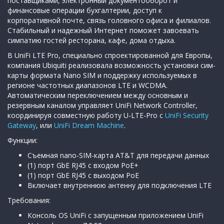
поставщиками, электронный документооборот и
финансовые операции бухгалтерии, доступ к
корпоративной почте, связь головного офиса и филиалов.
Стабильный и надежный Интернет поможет завоевать
симпатию гостей ресторана, кафе, дома отдыха.
В UniFi LTE Pro, специально спроектированной для Европы,
компания Ubiquiti реализовала возможность установки сим-
карты формата Nano SIM и поддержку используемых в
регионе частотных диапазонов LTE и WCDMA.
Автоматическим переключением между основным и
резервным каналом управляет UniFi Network Controller,
координируя совместную работу U-LTE-Pro с
UniFi Security
Gateway
, или
UniFi Dream Machine
.
Функции:
Съемная nano-SIM-карта AT&T для передачи данных
(1) порт GbE RJ45 с входом PoE+
(1) порт GbE RJ45 с выходом PoE
Включает внутреннюю антенну для подключения LTE
Требования:
Консоль OS UniFi с запущенным приложением UniFi