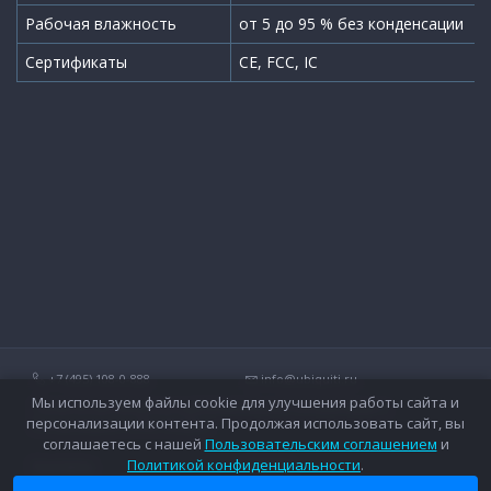
Рабочая влажность
от 5 до 95 % без конденсации
Сертификаты
CE, FCC, IC
+7 (495) 108-0-888
info@ubiquiti.ru
Мы используем файлы cookie для улучшения работы сайта и
Технические вопросы и дополнительные консультации о
персонализации контента. Продолжая использовать сайт, вы
беспроводных сетях Ubiquiti.
соглашаетесь с нашей
Пользовательским соглашением
и
Политикой конфиденциальности
.
Контакты
Оплата
Вопросы и ответы
Доставка