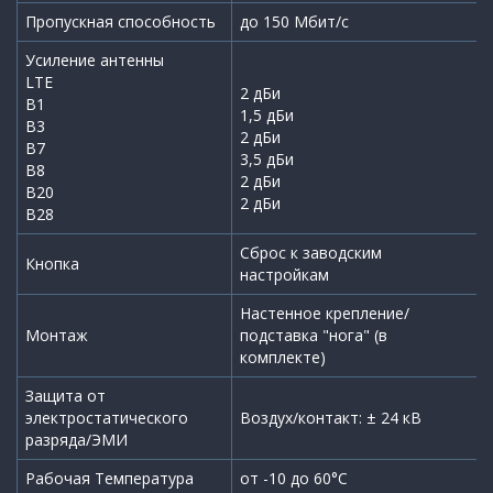
Пропускная способность
до 150 Мбит/с
Усиление антенны
LTE
2 дБи
B1
1,5 дБи
B3
2 дБи
B7
3,5 дБи
B8
2 дБи
B20
2 дБи
B28
Сброс к заводским
Кнопка
настройкам
Настенное крепление/
Монтаж
подставка "нога" (в
комплекте)
Защита от
электростатического
Воздух/контакт: ± 24 кВ
разряда/ЭМИ
Рабочая Температура
от -10 до 60°C