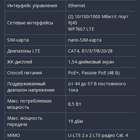
Интерфейс управления
Ethernet
(2) 10/100/1000 Мбит/с порт
Сетевые интерфейсы
RJ45
WP7607 LTE
SIM-карта
nano-SIM-карта
Диапазоны LTE
CAT4, B1/3/7/8/20/28
ЖК-дисплей
1,54-дюймовый экран
Способ питания
PoE+, Passive PoE (48 В)
Поддерживаемый
от 44 до 57 В постоянного
диапазон напряжения
тока
Макc. потребляемая
8,5 Вт
мощность
Макс. мощность
19 дБм
передачи
MIMO
U-LTE 2 x 2 LTE-радио Cat. 4