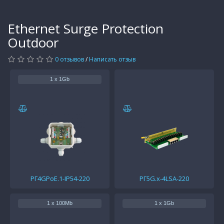
Ethernet Surge Protection
Outdoor
0 отзывов
/
Написать отзыв
1 x 1Gb
РГ4GPoE.1-IP54-220
РГ5G.х-4LSA-220
1 x 100Mb
1 x 1Gb