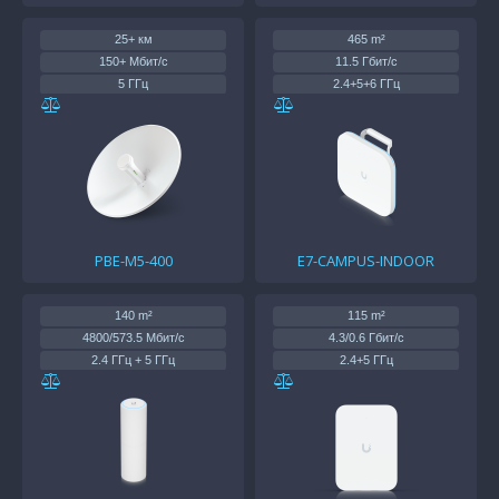
25+ км
465 m²
150+ Мбит/с
11.5 Гбит/с
5 ГГц
2.4+5+6 ГГц
1 x 1Gb
(1) 10 GbE, (1) GbE
PoE
PoE++
25 дБм
23/30/30 дБм
PBE-M5-400
E7-CAMPUS-INDOOR
140 m²
115 m²
4800/573.5 Мбит/с
4.3/0.6 Гбит/с
2.4 ГГц + 5 ГГц
2.4+5 ГГц
1 x 1Gb
1 x 2.5Gb
PoE
PoE/PoE+
22/26 дБм
23/24 дБм