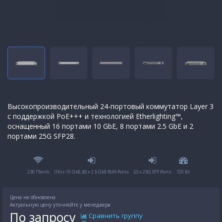
Высокопроизводительный 24-портовый коммутатор Layer 3
с поддержкой PoE+++ и технологией Etherlighting™,
оснащенный 16 портами 10 GbE, 8 портами 2.5 GbE и 2
портами 25G SFP28.
230 Гбит/с
(16) x 10 GbE, (8) x 2.5 GbE RJ45 Ports
(2) x 25G SFP Ports
720 Вт
Цена не обновлена
Актуальную цену уточняйте у менеджера
По запросу
Сравнить группу