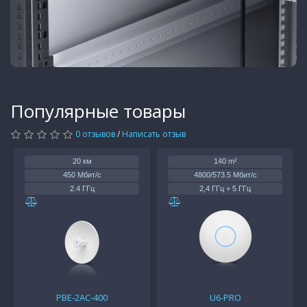
Популярные товары
0 отзывов
/
Написать отзыв
20 км
140 m²
450 Мбит/с
4800/573.5 Мбит/с
2.4 ГГц
2,4 ГГц + 5 ГГц
1 x 1Gb
1 x 1Gb
20 дБм
PoE
22/26 дБм
PBE-2AC-400
U6-PRO