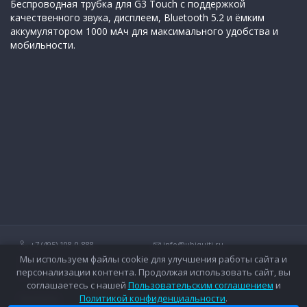
Беспроводная трубка для G3 Touch с поддержкой
качественного звука, дисплеем, Bluetooth 5.2 и ёмким
аккумулятором 1000 мАч для максимального удобства и
мобильности.
+7 (495) 108-0-888
info@ubiquiti.ru
Мы используем файлы cookie для улучшения работы сайта и
Технические вопросы и дополнительные консультации о
персонализации контента. Продолжая использовать сайт, вы
беспроводных сетях Ubiquiti.
соглашаетесь с нашей
Пользовательским соглашением
и
Политикой конфиденциальности
.
Контакты
Оплата