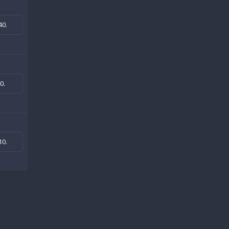
40
.
40
.
10
.