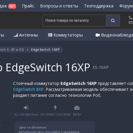
одаж
Прайс
Вопросы и ответы
Техподдержка
Форум
HIT
ты
Антенны
Коммутаторы
Видеонаблюд
tch X, XP и XG
EdgeSwitch 16XP
р EdgeSwitch 16XP
ES-16XP
Стоечный коммутатор
EdgeSwitch 16XP
представляет со
EdgeSwitch 8XP
. Рассматриваемая модель обеспечивает з
раздает питание согласно технологии PoE.
16 x 1Gb RJ45 Ports
110-120VAC / 210-230VAC
300 Вт
Цена не обновлена
Актуальную цену уточняйте у менеджера