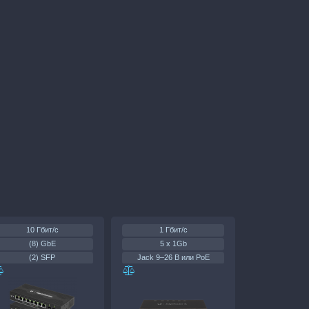
10 Гбит/c
1 Гбит/с
(8) GbE
5 x 1Gb
(2) SFP
Jack 9–26 В или PoE
8Вт