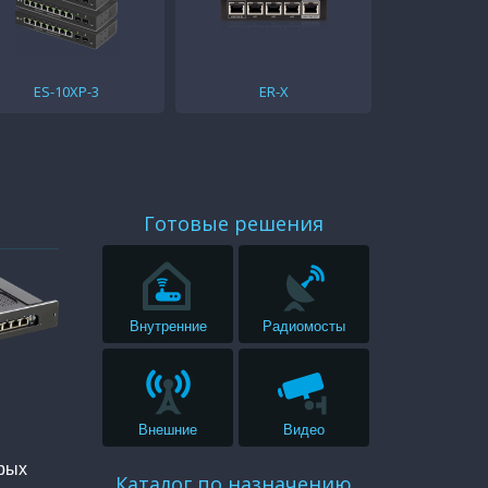
ES-10XP-3
ER-X
Готовые решения
Внутренние
Радиомосты
Внешние
Видео
орых
Каталог по назначению