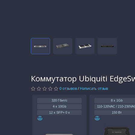
Коммутатор Ubiquiti EdgeS
0 отзывов
/
Написать отзыв
320 Гбит/с
8 x 1Gb
4 x 10Gb
110-120VAC / 210-230VA
12 x SFP+ 0 x
150 Вт
56 Вт