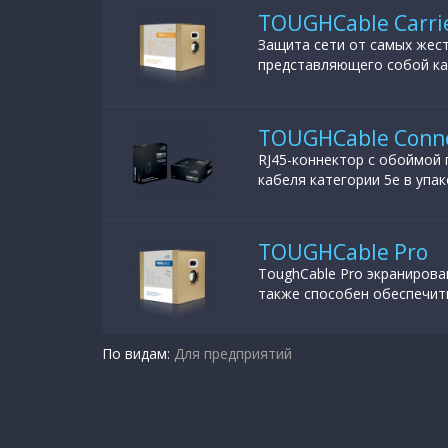
TOUGHCable Carri
Защита сети от самых жест
представляющего собой ка
TOUGHCable Connec
RJ45-коннектор с обоймой 
кабеля категории 5e в упако
TOUGHCable Pro
ToughCable Pro экранирова
также способен обеспечит
По видам:
Для предприятий