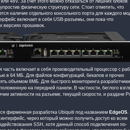
или 48V. За счет этого можно отказаться от лишних блоков
простив физическую структуру сети. Стоит отметить, что
тся наличие отдельного консольного порта для каждого мо
терфейс включает в себя USB-разъемы, они пока что
х версиях прошивок.
я часть включает в себя производительный процессор с ра
тью в 64 МБ. Для файлов конфигураций, бекапов и прочих
мять объемом 8МБ.
Для быстрого мониторинга разработчики
оложенную на передней панели. В частности, беглого взгл
чии активности на разъеме, текущей скорости, и раздаче P
ся фирменная разработка Ubiquiti под названием
EdgeOS
.
интерфейс, через который можно получить доступ ко всем
адействования SSH, хотя данный способ подключения по-