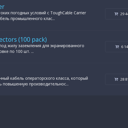
er
оких погодных условий с ToughCable Carrier
29 4
бель промышленного клас...
tors (100 pack)
под жилу заземления для экранированного
6 1
вке по 100 шт. ...
нный кабель операторского класса, который
28 8
ь повышенную производительнос...