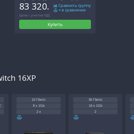
83 320.
Сравнить группу
+ в сравнение
Цена с учетом НДС
Купить
witch 16XP
10 Гбит/с
36 Гбит/с
C
8 x 1Gb
16 x 1Gb
2 x
2
15 Вт
15 Вт