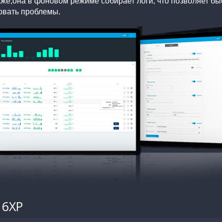
кже,
она в фоновом режиме собирает логи, что позволяет бы
овать проблемы.
16XP