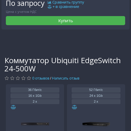
По запросу
Сравнить группу
+ в сравнение
Цена с учетом НДС
Купить
Коммутатор Ubiquiti EdgeSwitch
24-500W
0 отзывов
/
Написать отзыв
36 Гбит/с
52 Гбит/с
16 x 1Gb
24 x 1Gb
2 x
2 x
150 Вт
250 Вт