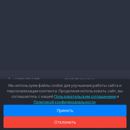
+7 (495) 108-0-888
info@ubiquiti.ru
Мы используем файлы cookie для улучшения работы сайта и
Технические вопросы и дополнительные консультации о
персонализации контента. Продолжая использовать сайт, вы
беспроводных сетях Ubiquiti.
соглашаетесь с нашей
Пользовательским соглашением
и
Политикой конфиденциальности
.
Контакты
Оплата
Вопросы и ответы
Доставка
Принять
Форум
Гарантийное обслуживание
Каталог
Дополнительные услуги
Отклонить
0
0
0
Новости
Каталог
Поиск
Сравнить
Закладки
Корзина
Войти