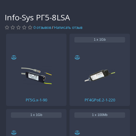
Info-Sys РГ5-8LSA
0 отзывов
/
Написать отзыв
1 x 1Gb
РГ5G.х-1-90
РГ4GPoE.2-1-220
1 x 1Gb
1 x 100Mb