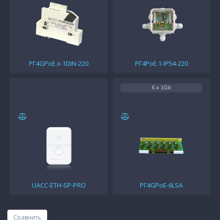
РГ4GPoE.x-1DIN-220
РГ4PoE.1-IP54-220
6 x 1Gb
UACC-ETH-SP-PRO
РГ4GPoE-6LSA
Сравнить