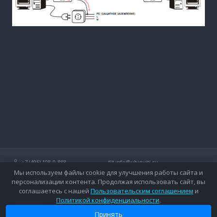
+7 (495) 108-0-888
info@ubiquiti.ru
Мы используем файлы cookie для улучшения работы сайта и
Технические вопросы и дополнительные консультации о
персонализации контента. Продолжая использовать сайт, вы
беспроводных сетях Ubiquiti.
соглашаетесь с нашей
Пользовательским соглашением
и
Политикой конфиденциальности
.
Контакты
Оплата
Вопросы и ответы
Доставка
Принять