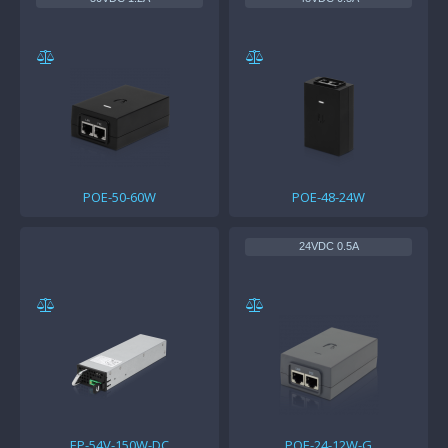
POE-50-60W
POE-48-24W
24VDC 0.5A
EP-54V-150W-DC
POE-24-12W-G