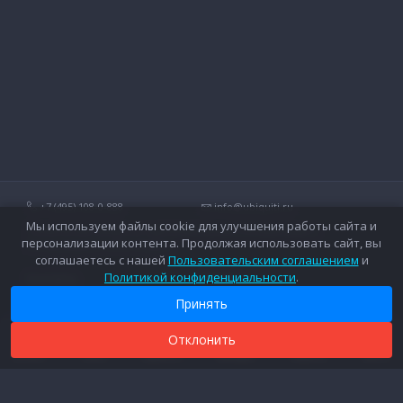
+7 (495) 108-0-888
info@ubiquiti.ru
Мы используем файлы cookie для улучшения работы сайта и
Технические вопросы и дополнительные консультации о
персонализации контента. Продолжая использовать сайт, вы
беспроводных сетях Ubiquiti.
соглашаетесь с нашей
Пользовательским соглашением
и
Политикой конфиденциальности
.
Контакты
Оплата
Вопросы и ответы
Доставка
Принять
Форум
Гарантийное обслуживание
Каталог
Дополнительные услуги
Отклонить
0
0
0
Новости
Каталог
Поиск
Сравнить
Закладки
Корзина
Войти
Прайс