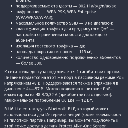
Мбит/с;
поддерживаемые стандарты — 802.11a/b/g/n/ac/ax;
шифрование — WPA-PSK, WPA-Enterprise
(WPA/WPA2/WPA3);
максимальное количество SSID — 8 на диапазон;
классификация трафика для продвинутого QoS —
настройка ограничения скорости для каждого
абонента;
изоляция гостевого трафика — да;
площадь покрытия сигналом — 115 м²;
количество одновременно подключённых абонентов
— более 300.
К сети точка доступа подключается 1 гигабитным портом.
Питание подаётся на этот же порт в пассивном режиме PoE
напряжением 48 В. Поддерживаются также напряжения в
диапазоне 44—57 В. Можно подключать питание PoE-
инжектором на 48 В/0,32 А (приобретается отдельно).
Максимальное потребление U6 Lite — 12 Вт.
В U6 Lite есть модуль Bluetooth BLE, который может
использоваться для Интернета вещей (кроме экземпляров
из пилотной партии). Например, вы можете подключить к
этой точке доступа датчик Protect All-In-One Sensor