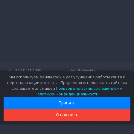
+7 (495) 108-0-888
info@ubiquiti.ru
Мы используем файлы cookie для улучшения работы сайта и
Технические вопросы и дополнительные консультации о
персонализации контента. Продолжая использовать сайт, вы
беспроводных сетях Ubiquiti.
соглашаетесь с нашей
Пользовательским соглашением
и
Политикой конфиденциальности
.
Контакты
Оплата
Вопросы и ответы
Доставка
Принять
Форум
Гарантийное обслуживание
Каталог
Дополнительные услуги
Отклонить
0
0
0
Новости
Каталог
Поиск
Сравнить
Закладки
Корзина
Войти
Прайс