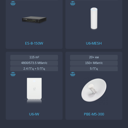
150 Вт
1 x 1Gb
PoE
22/26 дБм
ES-8-150W
U6-MESH
115 m²
20+ км
4800/573.5 Мбит/с
150+ Мбит/с
2.4 ГГц + 5 ГГц
5 ГГц
5 x Gb
1 x 100Mb
PoE/PoE+
PoE
22/26 дБм
26 дБм
U6-IW
PBE-M5-300