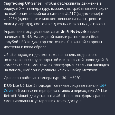
(партномер UP-Sense), чтобы отслеживать движение в
радиусе 5 м, температуру, влажность, срабатывание сирен
по шаблонам аварийного сигнала UL217 (задымление) и
UL2034 (одиночные и множественные сигналы тревоги
окиси углерода), состояние дверных и оконных датчиков.
Управление осуществляется из
UniFi Network
версии,
начиная с 5.14.3. На лицевой панели расположен бело-
голубой LED-индикатор состояния. С тыльной стороны
доступна кнопка сброса.
U6 Lite подходит для монтажа на панель подвесного
потолка и на стену со скрытой или открытой проводкой. В
комплекте есть монтажная платформа, стальная накладка
на панель, шаблон с уровнем, ключ и набор метизов.
Диапазон рабочих температур: −30—+60°C.
К U6 Lite U6-Lite-5 подходят сменные лицевые панели
U6+
Cover
в 6 разных интерьерных стилях и переходник AP Lite
Retrofit Mount для установки U6 Lite на платформы ранее
смонтированных устаревших точек доступа.