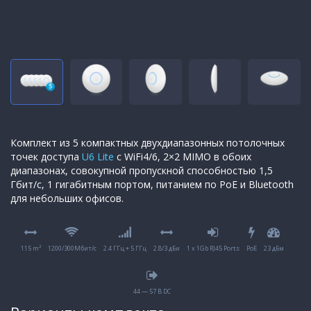
Комплект из 5 компактных двухдиапазонных потолочных
точек доступа
U6 Lite
с WiFi4/6, 2×2 MIMO в обоих
диапазонах, совокупной пропускной способностью 1,5
Гбит/с, 1 гигабитным портом, питанием по PoE и Bluetooth
для небольших офисов.
115 m²
1200/300Мбит/с
2.4 ГГц + 5 ГГц
2.8/3 дБи
1 x 1Gb RJ45 Ports
PoE
23 дБм
44 — 57 В DC