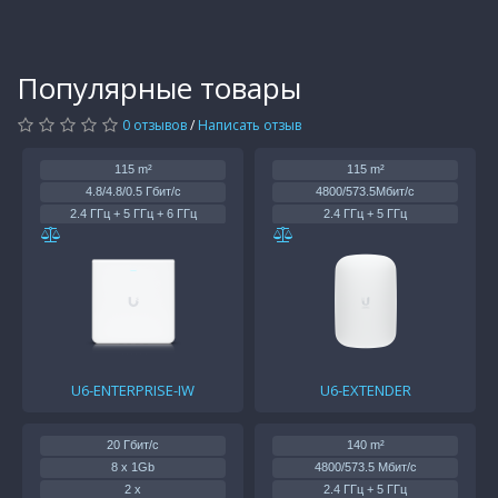
Популярные товары
0 отзывов
/
Написать отзыв
115 m²
115 m²
4.8/4.8/0.5 Гбит/с
4800/573.5Мбит/с
2.4 ГГц + 5 ГГц + 6 ГГц
2.4 ГГц + 5 ГГц
1 x 2.5 Gb, 4 x 1Gb
—
PoE+/PoE++
Вход: 100-240 В ~ 0.3A 50/60
Гц
22/26/26 дБм
22/26 дБм
U6-ENTERPRISE-IW
U6-EXTENDER
20 Гбит/с
140 m²
8 x 1Gb
4800/573.5 Мбит/с
2 x
2.4 ГГц + 5 ГГц