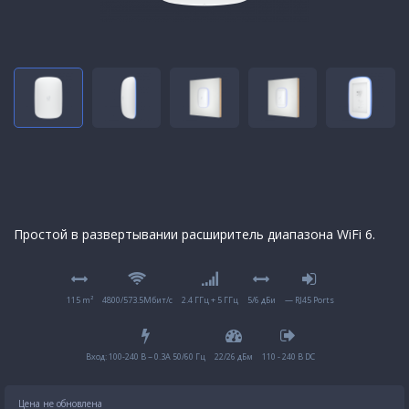
Простой в развертывании расширитель диапазона WiFi 6.
115 m²
4800/573.5Мбит/с
2.4 ГГц + 5 ГГц
5/6 дБи
— RJ45 Ports
Вход: 100-240 В ~ 0.3A 50/60 Гц
22/26 дБм
110 - 240 В DC
Цена не обновлена