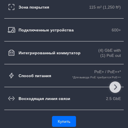
Зона покрытия
115 m² (1,250 ft²)
Подключенные устройства
600+
(4) GbE with
Интегрированный коммутатор
(1) PoE out
PoE+ / PoE++*
Способ питания
*Для вывода PoE требуется PoE++
Восходящая линия связи
2.5 GbE
Купить