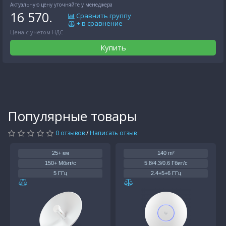
Актуальную цену уточняйте у менеджера
16 570.
Сравнить группу
+ в сравнение
Цена с учетом НДС
Купить
Популярные товары
0 отзывов
/
Написать отзыв
25+ км
140 m²
150+ Мбит/с
5.8/4.3/0.6 Гбит/с
5 ГГц
2.4+5+6 ГГц
1 x 1Gb
(1) 2.5 GbE
PoE
PoE+
25 дБм
22/26/23 дБм