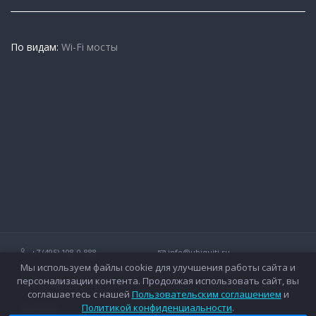
По видам:
Wi-Fi мосты
+7 (495) 108-0-888
info@ubiquiti.ru
Мы используем файлы cookie для улучшения работы сайта и
Технические вопросы и дополнительные консультации о
персонализации контента. Продолжая использовать сайт, вы
беспроводных сетях Ubiquiti.
соглашаетесь с нашей
Пользовательским соглашением
и
Политикой конфиденциальности
.
Контакты
Оплата