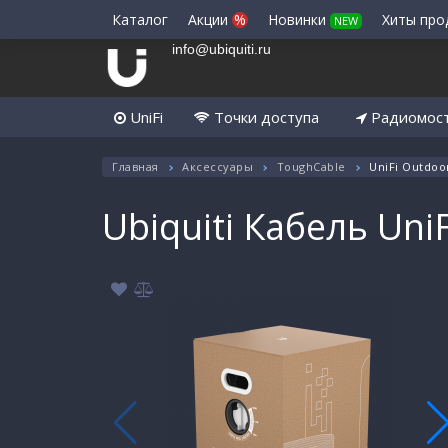
Каталог
Акции
%
Новинки
Хиты пр
NEW
info@ubiquiti.ru
UniFi
Точки доступа
Радиомос
Главная
Аксессуары
ToughCable
UniFi Outdoor
Ubiquiti Кабель UniF