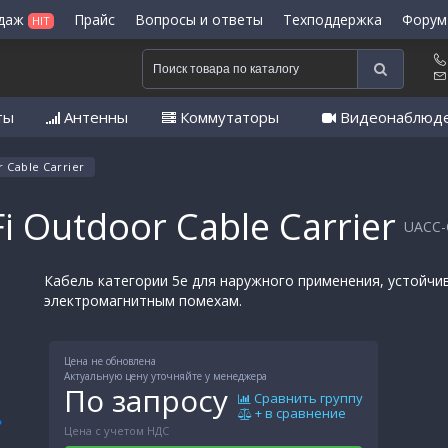
одаж
Прайс
Вопросы и ответы
Техподдержка
Форум
HIT
ты
Антенны
Коммутаторы
Видеонаблюд
 Cable Carrier
i Outdoor Cable Carrier
UACC-
Кабель категории 5e для наружного применения, устойчи
электромагнитным помехам.
Цена не обновлена
Актуальную цену уточняйте у менеджера
По запросу
Сравнить группу
+ в сравнение
Цена с учетом НДС