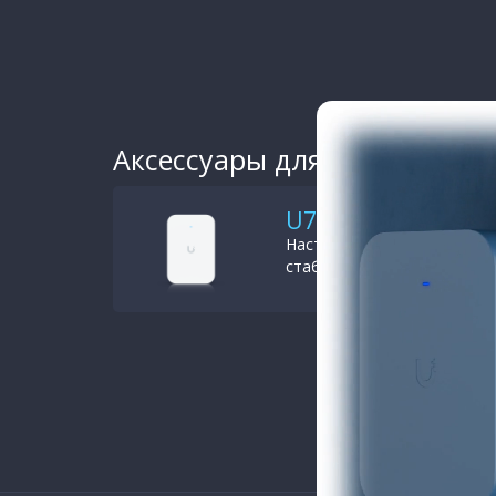
Аксессуары для U7 Pro XG Wal
U7 Pro XG Wall
Настенная точка доступа W
стабильную беспроводную се