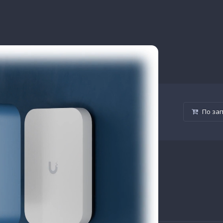
l Paintable Cover
i-Fi 7, обеспечивающая высокую скорость и
По за
ть. Поддержка Wi-Fi 7...