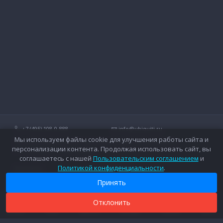
+7 (495) 108-0-888
info@ubiquiti.ru
Мы используем файлы cookie для улучшения работы сайта и
Технические вопросы и дополнительные консультации о
персонализации контента. Продолжая использовать сайт, вы
беспроводных сетях Ubiquiti.
соглашаетесь с нашей
Пользовательским соглашением
и
Политикой конфиденциальности
.
Контакты
Оплата
Вопросы и ответы
Доставка
Принять
Форум
Гарантийное обслуживание
Каталог
Дополнительные услуги
Отклонить
0
0
0
Новости
Каталог
Поиск
Сравнить
Закладки
Корзина
Войти
Прайс