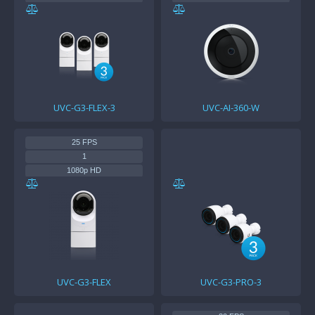
1920 x 1920 (1:1)
5 MP CMOS
37—57V DC
UVC-G3-FLEX-3
UVC-AI-360-W
25 FPS
1
1080p HD
UVC-G3-FLEX
UVC-G3-PRO-3