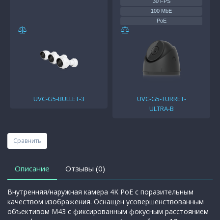
30 FPS
100 MbE
PoE
Г: 102.4°, В: 54.9°, Д: 120.6°
UVC-G5-BULLET-3
UVC-G5-TURRET-
ULTRA-B
Сравнить
Описание
Отзывы (0)
Внутренняя/наружная камера 4K PoE с поразительным
качеством изображения. Оснащен усовершенствованным
объективом M43 с фиксированным фокусным расстоянием