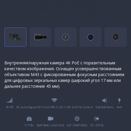
Внутренняя/наружная камера 4K PoE с поразительным
качеством изображения. Оснащен усовершенствованным
объективом M43 с фиксированным фокусным расстоянием
для цифровых зеркальных камер (широкий угол 17 мм или
дальнее расстояние 45 мм).
30 FPS
M. Zuiko Digital ED 17 mm PRO: H: 52°, V: 39°, D: 65° M. Zuiko D
GbE RJ45 Ports
PoE+
17.77Вт
8MP 3840 x 2160 (16:9)
4/3" 10MP CMOS
37—57V DC