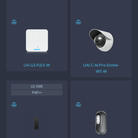
UA-G3-FLEX-W
UACC-AI-Pro-Dome-
WS-W
(1) GbE
PoE++