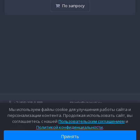
По запросу
+7 (495) 108-0-888
info@ubiquiti.ru
Мы используем файлы cookie для улучшения работы сайта и
Технические вопросы и дополнительные консультации о
персонализации контента. Продолжая использовать сайт, вы
беспроводных сетях Ubiquiti.
соглашаетесь с нашей
Пользовательским соглашением
и
Политикой конфиденциальности
.
Контакты
Оплата
Вопросы и ответы
Доставка
Принять