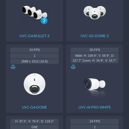
UVC-G4-BULLET-3
UVC-G5-DOME-3
24 FPS
30 FPS
1
Wide: H: 109.9°, V: 59.9°, D:
127.7° Zoom: H: 34.9°, V: 19.7°,
2688 x 1512 (16:9)
GbE
11/22Вт
3840 x 2160 (16:9)
F 4.1—12.3 мм; ƒ/1.53 -ƒ/3.3
UVC-G4-DOME
UVC-AI-PRO-WHITE
H: 97.5°, V: 79.4°, D: 118.2°
24 FPS
GbE
1