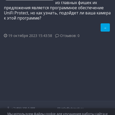
из главных фишек их
предложения является программное обеспечение
UniFi Protect, но как узнать, подойдет ли ваша камера
к этой программе?
→
19 октября 2023 15:43:58
Отзывов: 0
+7 (495) 108-0-888
info@ubiquiti.ru
Мы используем файлы cookie для улучшения работы сайта и
Технические вопросы и дополнительные консультации о