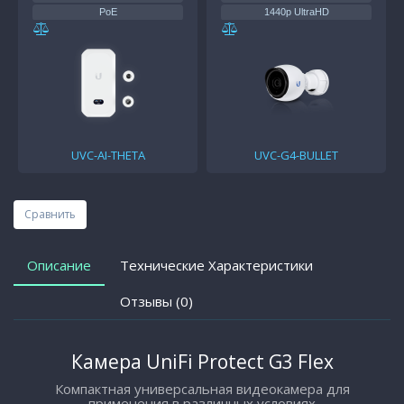
PoE
1440p UltraHD
4k
37—57V DC
UVC-AI-THETA
UVC-G4-BULLET
Сравнить
Описание
Технические Характеристики
Отзывы (0)
Камера UniFi Protect G3 Flex
Компактная универсальная видеокамера для
применения в различных условиях