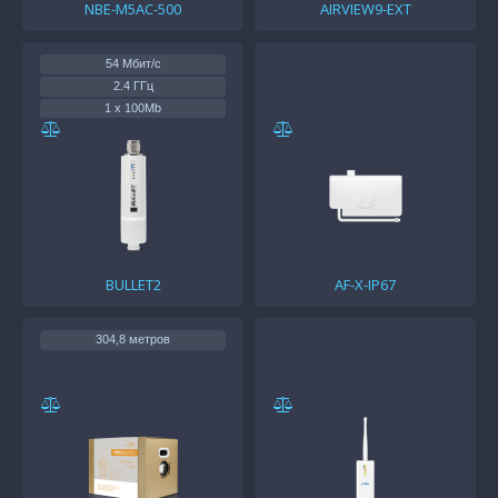
NBE-M5AC-500
AIRVIEW9-EXT
54 Мбит/с
2.4 ГГц
1 x 100Mb
BULLET2
AF-X-IP67
304,8 метров