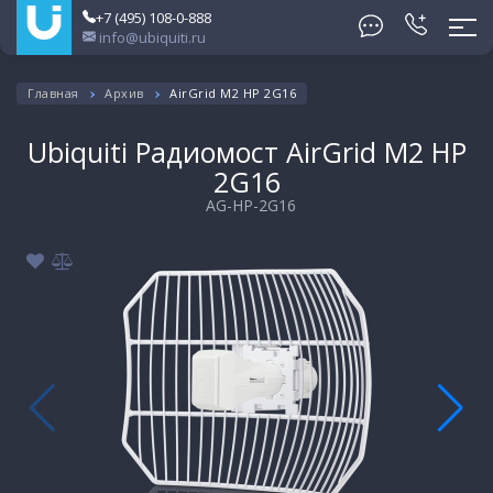
+7 (495) 108-0-888
info@ubiquiti.ru
Главная
Архив
AirGrid M2 HP 2G16
Ubiquiti Радиомост AirGrid M2 HP
2G16
AG-HP-2G16