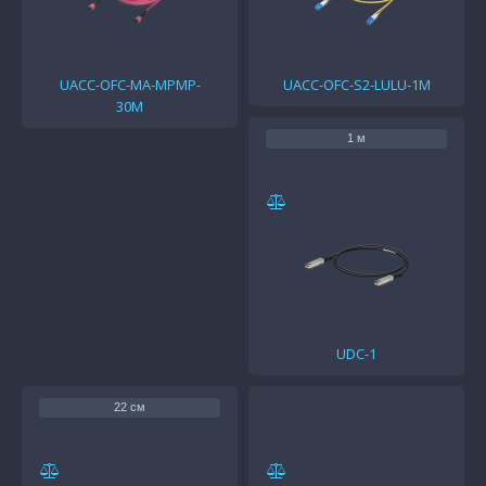
UACC-OFC-MA-MPMP-
UACC-OFC-S2-LULU-1M
30M
1 м
UDC-1
22 см