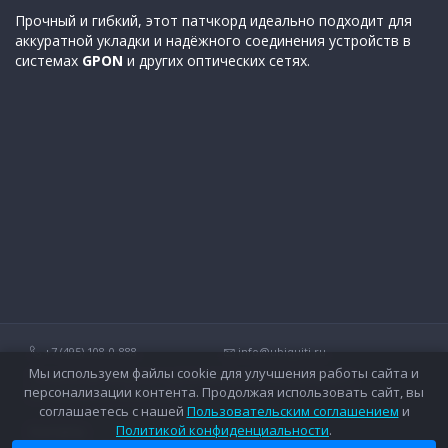
Прочный и гибкий, этот патчкорд идеально подходит для
аккуратной укладки и надёжного соединения устройств в
системах
GPON
и других оптических сетях.
+7 (495) 108-0-888
info@ubiquiti.ru
Мы используем файлы cookie для улучшения работы сайта и
Технические вопросы и дополнительные консультации о
персонализации контента. Продолжая использовать сайт, вы
беспроводных сетях Ubiquiti.
соглашаетесь с нашей
Пользовательским соглашением
и
Политикой конфиденциальности
.
Контакты
Оплата