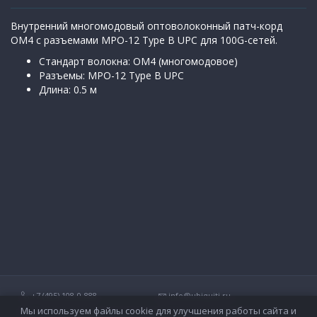
Внутренний многомодовый оптоволоконный патч-корд
OM4 с разъемами MPO-12 Type B UPC для 100G-сетей.
Стандарт волокна: OM4 (многомодовое)
Разъемы: MPO-12 Type B UPC
Длина: 0.5 м
+7 (495) 108-0-888
info@ubiquiti.ru
Мы используем файлы cookie для улучшения работы сайта и
Технические вопросы и дополнительные консультации о