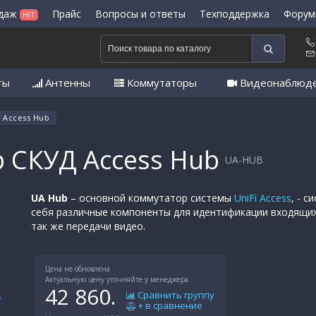
одаж
Прайс
Вопросы и ответы
Техподдержка
Форум
HIT
ты
Антенны
Коммутаторы
Видеонаблюд
Access Hub
р СКУД Access Hub
UA-HUB
UA Hub
– основной коммутатор системы
UniFi Access
, - 
себя различные компоненты для идентификации входящих
так же передачи видео.
Цена не обновлена
Актуальную цену уточняйте у менеджера
42 860.
Сравнить группу
+ в сравнение