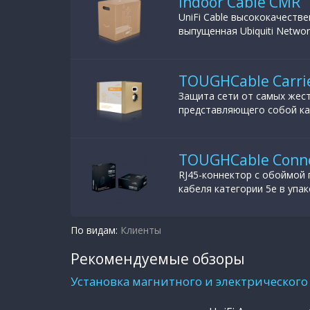
Indoor Cable CMR
UniFi Cable высококачеств
выпущенная Ubiquiti Networ
TOUGHCable Carri
Защита сети от самых жест
представляющего собой ка
TOUGHCable Connec
RJ45-коннектор с обоймой 
кабеля категории 5e в упако
По видам:
Клиенты
Рекомендуемые обзоры
Установка магнитного и электрического 