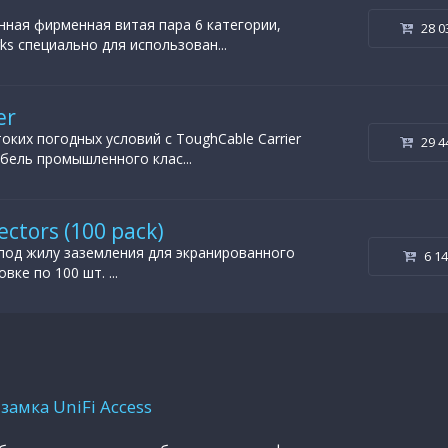
енная фирменная витая пара 6 категории,
28 0
ks специально для использован...
er
оких погодных условий с ToughCable Carrier
29 4
бель промышленного клас...
tors (100 pack)
под жилу заземления для экранированного
6 1
вке по 100 шт. ...
замка UniFi Access