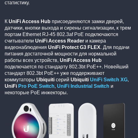
статистику.
К
UniFi Access Hub
присоединяются замки дверей,
датчики, кнопки выхода и сирены сигнализации, к трем
портам Ethernet RJ-45 802.3af PoE подключаются
считыватели
UniFi Access Reader
и камера
видеонаблюдения
UniFi Protect G3 FLEX
. Для подачи
питания достаточной мощности для нормальной
работы всех устройств,
UniFi Access Hub
подключается по стандарту 802.3bt PoE++. Новейший
стандарт 802.3bt PoE++ уже поддерживают
коммутаторы
Ubiquiti
серий
Ubiquiti
UniFi Switch XG
,
UniFi
Pro PoE Switch
,
UniFi Industrial Switch
и
некоторые PoE инжекторы.