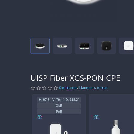
UISP Fiber XGS-PON CPE
0 отзывов
/
Написать отзыв
H: 97.5°, V: 79.4°, D: 118.2°
GbE
PoE
4k
37—57V DC