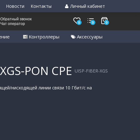
Новости
Контакты
Личный кабинет
Обратный звонок
0
0
0
Чат оператор
ение
Контроллеры
Аксессуары
r XGS-PON CPE
UISP-FIBER-XGS
щей/нисходящей линии связи 10 Гбит/с на