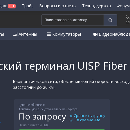
одаж
Прайс
Вопросы и ответы
Техподдержка
Форум
HIT
ты
Антенны
Коммутаторы
Видеонаблюд
ский терминал UISP Fibe
Блок оптической сети, обеспечивающий скорость восходя
расстоянии до 20 км.
Цена не обновлена
Актуальную цену уточняйте у менеджера
По запросу
Сравнить группу
+ в сравнение
Цена с учетом НДС