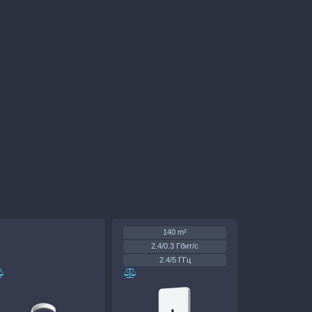
140 m²
2.4/0.3 Гбит/с
2.4/5 ГГц
17 x 1Gb , 1 x 2.5Gb
2 x 10Gb
2x AC/DC 550 Вт PSU