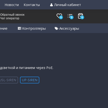
Новости
Контакты
Личный кабинет
Обратный звонок
0
0
0
Чат оператор
ение
Контроллеры
Аксессуары
дсветкой и питанием через PoE.
USL-SIREN
UP-SIREN