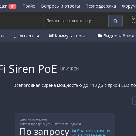
одаж
Прайс
Вопросы и ответы
Техподдержка
Форум
HIT
ты
Антенны
Коммутаторы
Видеонаблюд
i Siren PoE
UP-SIREN
Всепогодная сирена мощностью до 110 дБ с яркой LED-по
Цена не обновлена
Актуальную цену уточняйте у менеджера
По запросу
Сравнить группу
+ в сравнение