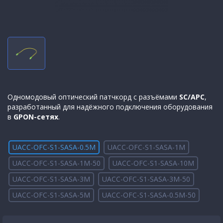
Одномодовый оптический патчкорд с разъёмами
SC/APC
,
разработанный для надёжного подключения оборудования
в
GPON-сетях
.
UACC-OFC-S1-SASA-0.5M
UACC-OFC-S1-SASA-1M
UACC-OFC-S1-SASA-1M-50
UACC-OFC-S1-SASA-10M
UACC-OFC-S1-SASA-3M
UACC-OFC-S1-SASA-3M-50
UACC-OFC-S1-SASA-5M
UACC-OFC-S1-SASA-0.5M-50