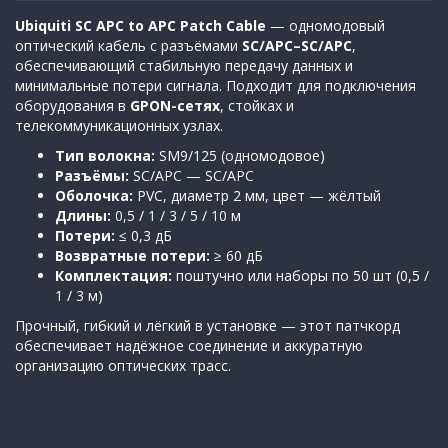
Ubiquiti SC APC to APC Patch Cable
— одномодовый
оптический кабель с разъёмами
SC/APC–SC/APC
,
обеспечивающий стабильную передачу данных и
минимальные потери сигнала. Подходит для подключения
оборудования в
GPON-сетях
, стойках и
телекоммуникационных узлах.
Тип волокна:
SM9/125 (одномодовое)
Разъёмы:
SC/APC — SC/APC
Оболочка:
PVC, диаметр 2 мм, цвет — жёлтый
Длины:
0,5 / 1 / 3 / 5 / 10 м
Потери:
≤ 0,3 дБ
Возвратные потери:
≥ 60 дБ
Комплектация:
поштучно или наборы по 50 шт (0,5 /
1 / 3 м)
Прочный, гибкий и лёгкий в установке — этот патчкорд
обеспечивает надёжное соединение и аккуратную
организацию оптических трасс.